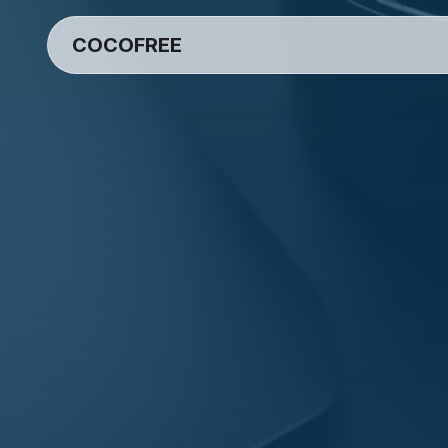
ツ
COCOFREE
に
進
む